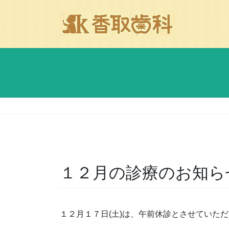
コ
ナ
ン
ビ
テ
ゲ
ン
ー
ツ
シ
に
ョ
移
ン
動
に
移
動
１２月の診療のお知ら
１２月１７日(土)は、午前休診とさせていた