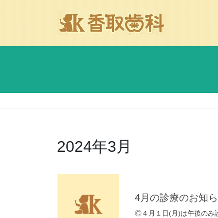
コ
ナ
ン
ビ
テ
ゲ
ン
ー
ツ
シ
に
ョ
移
ン
動
に
移
動
2024年3月
4月の診療のお知
◎４月１日(月)は午後のみ