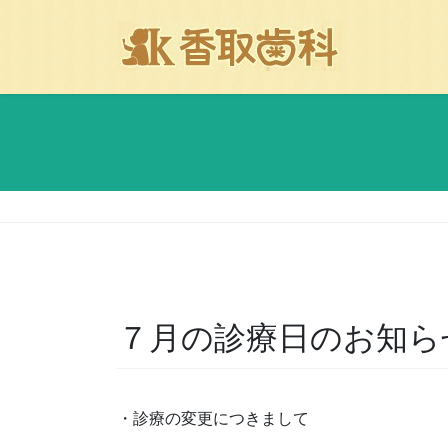
コ
ナ
ン
ビ
テ
ゲ
ン
ー
ツ
シ
に
ョ
移
ン
動
に
移
動
７月の診療日のお知ら
・診療の変更につきまして